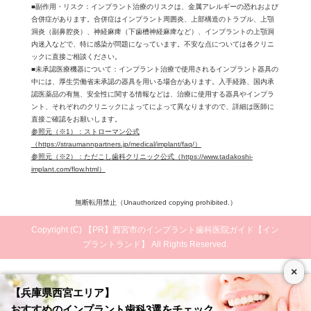
■副作用・リスク：インプラント治療のリスクは、金属アレルギーの恐れおよび
合併症があります。合併症はインプラント周囲炎、上部構造のトラブル、上顎
洞炎（副鼻腔炎）、神経麻痺（下歯槽神経麻痺など）、インプラントの上顎洞
内迷入などで、特に感染が問題になっています。不安な点については各クリニ
ックに直接ご相談ください。
■未承認医療機器について：インプラント治療で使用されるインプラント器具の
中には、厚生労働省未承認の器具を用いる場合があります。入手経路、国内承
認医薬品の有無、安全性に関する情報などは、治療に使用する器具やインプラ
ント、それぞれのクリニックによってによって異なりますので、詳細は医師に
直接ご確認をお願いします。
参照元（※1）：ストローマン公式
（https://straumannpartners.jp/medical/implant/faq/）
参照元（※2）：ただこし歯科クリニック公式（https://www.tadakoshi-
implant.com/flow.html）
無断転用禁止（Unauthorized copying prohibited.）
Copyright (C)
西宮市のインプラント歯科医院ガイド【イン
プラントランド】
All Rights Reserved.
×
【兵庫県西宮エリア】
おすすめのインプラント歯科3選をチェック
西宮市のおすすめインプラント