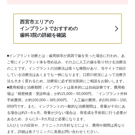
西宮市エリアの
インプラントでおすすめの
歯科3院の詳細を確認
■インプラント治療とは：歯周病等が原因で歯を失った場合に行われ、あ
ご骨にインプラント体を埋め込み、その上に人工の歯を取り付ける治療法
のことです。インプラントの治療法は様々な種類があり、当サイトで紹介
している治療法はあくまでも一例になります。口腔の状況によって治療方
法も大きく変わるため、治療前に必ず担当医師にご相談をお願いします。
■費用相場と治療期間：インプラントは基本的には自由診療です。費用相
場は「精密検査・受診料金」が約15,000～50,000円。「インプラント外科
手術費用」が約100,000～385,000円。「人工歯の費用」約100,000～150,
000円です。また、インプラントの一般的な治療期間は、骨量が十分にあ
る場合は約3～6ヵ月。骨量が少ない場合は、骨造成を手術前に行う必要が
あるため、さらに3～9カ月ほど必要になります。
1人ひとりの症状や、クリニックの方針などにより、費用や期間は異なり
ます。詳細は各クリニックに直接お問い合わせください。