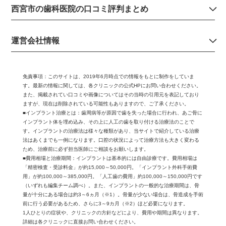
西宮市の歯科医院の口コミ評判まとめ
運営会社情報
免責事項：
このサイトは、2019年6月時点での情報をもとに制作をしていま
す。最新の情報に関しては、各クリニックの公式HPにお問い合わせください。
また、掲載されてい口コミや画像についてはその当時の引用元を表記しており
ますが、現在は削除されている可能性もありますので、ご了承ください。
■インプラント治療とは：歯周病等が原因で歯を失った場合に行われ、あご骨に
インプラント体を埋め込み、その上に人工の歯を取り付ける治療法のことで
す。インプラントの治療法は様々な種類があり、当サイトで紹介している治療
法はあくまでも一例になります。口腔の状況によって治療方法も大きく変わる
ため、治療前に必ず担当医師にご相談をお願いします。
■費用相場と治療期間：インプラントは基本的には自由診療です。費用相場は
「精密検査・受診料金」が約15,000～50,000円。「インプラント外科手術費
用」が約100,000～385,000円。「人工歯の費用」約100,000～150,000円です
（いずれも編集チーム調べ）。また、インプラントの一般的な治療期間は、骨
量が十分にある場合は約3～6ヵ月（※1）。骨量が少ない場合は、骨造成を手術
前に行う必要があるため、さらに3～9カ月（※2）ほど必要になります。
1人ひとりの症状や、クリニックの方針などにより、費用や期間は異なります。
詳細は各クリニックに直接お問い合わせください。