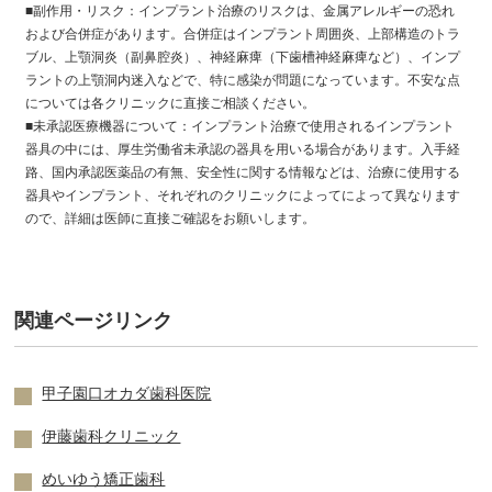
■副作用・リスク：インプラント治療のリスクは、金属アレルギーの恐れ
および合併症があります。合併症はインプラント周囲炎、上部構造のトラ
ブル、上顎洞炎（副鼻腔炎）、神経麻痺（下歯槽神経麻痺など）、インプ
ラントの上顎洞内迷入などで、特に感染が問題になっています。不安な点
については各クリニックに直接ご相談ください。
■未承認医療機器について：インプラント治療で使用されるインプラント
器具の中には、厚生労働省未承認の器具を用いる場合があります。入手経
路、国内承認医薬品の有無、安全性に関する情報などは、治療に使用する
器具やインプラント、それぞれのクリニックによってによって異なります
ので、詳細は医師に直接ご確認をお願いします。
関連ページリンク
甲子園口オカダ歯科医院
伊藤歯科クリニック
めいゆう矯正歯科