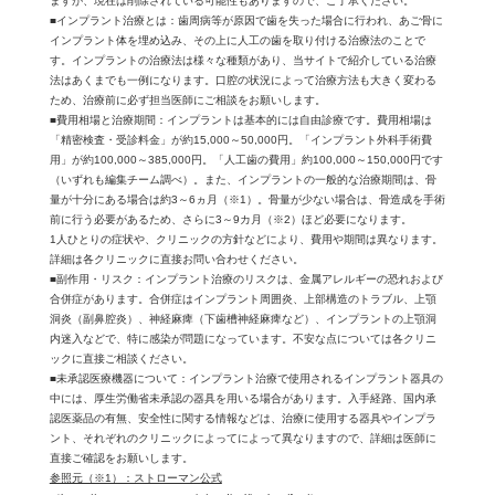
ますが、現在は削除されている可能性もありますので、ご了承ください。
■インプラント治療とは：歯周病等が原因で歯を失った場合に行われ、あご骨に
インプラント体を埋め込み、その上に人工の歯を取り付ける治療法のことで
す。インプラントの治療法は様々な種類があり、当サイトで紹介している治療
法はあくまでも一例になります。口腔の状況によって治療方法も大きく変わる
ため、治療前に必ず担当医師にご相談をお願いします。
■費用相場と治療期間：インプラントは基本的には自由診療です。費用相場は
「精密検査・受診料金」が約15,000～50,000円。「インプラント外科手術費
用」が約100,000～385,000円。「人工歯の費用」約100,000～150,000円です
（いずれも編集チーム調べ）。また、インプラントの一般的な治療期間は、骨
量が十分にある場合は約3～6ヵ月（※1）。骨量が少ない場合は、骨造成を手術
前に行う必要があるため、さらに3～9カ月（※2）ほど必要になります。
1人ひとりの症状や、クリニックの方針などにより、費用や期間は異なります。
詳細は各クリニックに直接お問い合わせください。
■副作用・リスク：インプラント治療のリスクは、金属アレルギーの恐れおよび
合併症があります。合併症はインプラント周囲炎、上部構造のトラブル、上顎
洞炎（副鼻腔炎）、神経麻痺（下歯槽神経麻痺など）、インプラントの上顎洞
内迷入などで、特に感染が問題になっています。不安な点については各クリニ
ックに直接ご相談ください。
■未承認医療機器について：インプラント治療で使用されるインプラント器具の
中には、厚生労働省未承認の器具を用いる場合があります。入手経路、国内承
認医薬品の有無、安全性に関する情報などは、治療に使用する器具やインプラ
ント、それぞれのクリニックによってによって異なりますので、詳細は医師に
直接ご確認をお願いします。
参照元（※1）：ストローマン公式