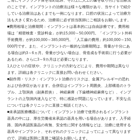
ご骨にインプラント体を埋め込み、その上に人工の歯を取り付ける治療法
のことです。インプラントの治療法は様々な種類があり、当サイトで紹介
している治療法はあくまでも一例になります。口腔の状況によって治療方
法も大きく変わるため、治療前に必ず担当医師にご相談をお願いします。
■費用相場と治療期間：インプラントは基本的には自由診療です。費用相
場は「精密検査・受診料金」が約15,000～50,000円。「インプラント外科
手術費用」が約100,000～385,000円。「人工歯の費用」約100,000～150,
000円です。また、インプラントの一般的な治療期間は、骨量が十分にあ
る場合は約3～6ヵ月。骨量が少ない場合は、骨造成を手術前に行う必要が
あるため、さらに3～9カ月ほど必要になります。
1人ひとりの症状や、クリニックの方針などにより、費用や期間は異なり
ます。詳細は各クリニックに直接お問い合わせください。
■副作用・リスク：インプラント治療のリスクは、金属アレルギーの恐れ
および合併症があります。合併症はインプラント周囲炎、上部構造のトラ
ブル、上顎洞炎（副鼻腔炎）、神経麻痺（下歯槽神経麻痺など）、インプ
ラントの上顎洞内迷入などで、特に感染が問題になっています。不安な点
については各クリニックに直接ご相談ください。
■未承認医療機器について：インプラント治療で使用されるインプラント
器具の中には、厚生労働省未承認の器具を用いる場合があります。入手経
路、国内承認医薬品の有無、安全性に関する情報などは、治療に使用する
器具やインプラント、それぞれのクリニックによってによって異なります
ので、詳細は医師に直接ご確認をお願いします。