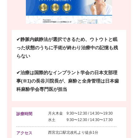
✔静脈内鎮静法が選択できるため、ウトウトと眠
った状態のうちに手術が終わり治療中の記憶も残
らない
✔治療は国際的なインプラント学会の日本支部理
事(※1)の長谷川院長が、麻酔と全身管理は日本歯
科麻酔学会専門医が担当
月火木金 9:30〜12:30 / 14:30〜19:30
診療時間
水土 9:30〜12:30 / 14:30〜17:30
西宮北口駅北改札より
徒歩1分
アクセス