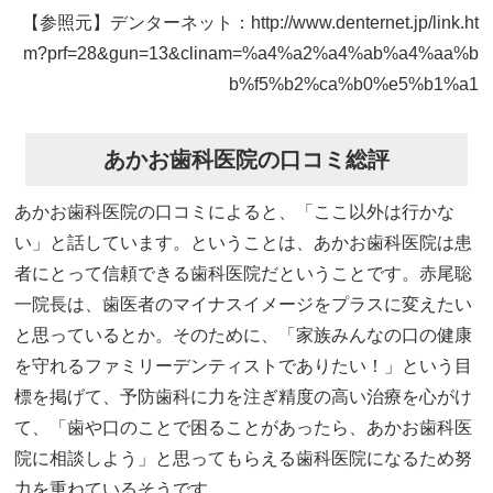
【参照元】デンターネット：http://www.denternet.jp/link.ht
m?prf=28&gun=13&clinam=%a4%a2%a4%ab%a4%aa%b
b%f5%b2%ca%b0%e5%b1%a1
あかお歯科医院の口コミ総評
あかお歯科医院の口コミによると、「ここ以外は行かな
い」と話しています。ということは、あかお歯科医院は患
者にとって信頼できる歯科医院だということです。赤尾聡
一院長は、歯医者のマイナスイメージをプラスに変えたい
と思っているとか。そのために、「家族みんなの口の健康
を守れるファミリーデンティストでありたい！」という目
標を掲げて、予防歯科に力を注ぎ精度の高い治療を心がけ
て、「歯や口のことで困ることがあったら、あかお歯科医
院に相談しよう」と思ってもらえる歯科医院になるため努
力を重ねているそうです。