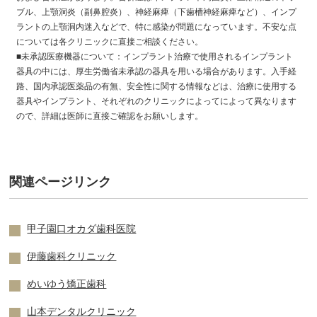
ブル、上顎洞炎（副鼻腔炎）、神経麻痺（下歯槽神経麻痺など）、インプ
ラントの上顎洞内迷入などで、特に感染が問題になっています。不安な点
については各クリニックに直接ご相談ください。
■未承認医療機器について：インプラント治療で使用されるインプラント
器具の中には、厚生労働省未承認の器具を用いる場合があります。入手経
路、国内承認医薬品の有無、安全性に関する情報などは、治療に使用する
器具やインプラント、それぞれのクリニックによってによって異なります
ので、詳細は医師に直接ご確認をお願いします。
関連ページリンク
甲子園口オカダ歯科医院
伊藤歯科クリニック
めいゆう矯正歯科
山本デンタルクリニック