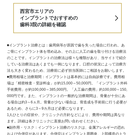
西宮市エリアの
インプラントでおすすめの
歯科3院の詳細を確認
■インプラント治療とは：歯周病等が原因で歯を失った場合に行われ、あ
ご骨にインプラント体を埋め込み、その上に人工の歯を取り付ける治療法
のことです。インプラントの治療法は様々な種類があり、当サイトで紹介
している治療法はあくまでも一例になります。口腔の状況によって治療方
法も大きく変わるため、治療前に必ず担当医師にご相談をお願いします。
■費用相場と治療期間：インプラントは基本的には自由診療です。費用相
場は「精密検査・受診料金」が約15,000～50,000円。「インプラント外科
手術費用」が約100,000～385,000円。「人工歯の費用」約100,000～150,
000円です。また、インプラントの一般的な治療期間は、骨量が十分にあ
る場合は約3～6ヵ月。骨量が少ない場合は、骨造成を手術前に行う必要が
あるため、さらに3～9カ月ほど必要になります。
1人ひとりの症状や、クリニックの方針などにより、費用や期間は異なり
ます。詳細は各クリニックに直接お問い合わせください。
■副作用・リスク：インプラント治療のリスクは、金属アレルギーの恐れ
および合併症があります。合併症はインプラント周囲炎、上部構造のトラ