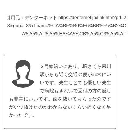
引用元：デンターネット https://denternet.jp/link.htm?prf=2
8&gun=13&clinam=%CA%BF%B0%E6%BB%F5%B2%C
A%A5%AF%A5%EA%A5%CB%A5%C3%A5%AF
２号線沿いにあり、JRさくら夙川
駅からも近く交通の便が非常にい
いです。先生もとても優しい先生
で病院もきれいで受付の方の感じ
も非常にいいです。歯を抜いてもらったのです
がいつ抜けたのかわからないくらい痛くなく早
かったです。