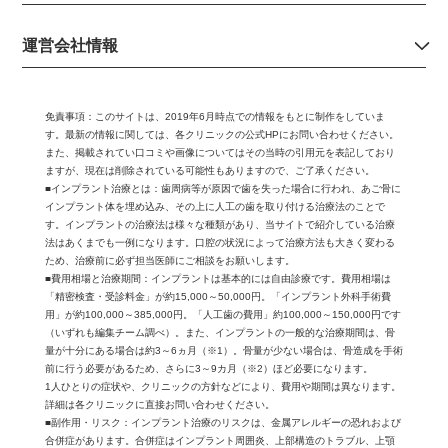
運営会社情報
免責事項：
このサイトは、2019年6月時点での情報をもとに制作をしていま
す。最新の情報に関しては、各クリニックの公式HPにお問い合わせください。
また、掲載されてい口コミや画像についてはその当時の引用元を表記しており
ますが、現在は削除されている可能性もありますので、ご了承ください。
■インプラント治療とは：歯周病等が原因で歯を失った場合に行われ、あご骨に
インプラント体を埋め込み、その上に人工の歯を取り付ける治療法のことで
す。インプラントの治療法は様々な種類があり、当サイトで紹介している治療
法はあくまでも一例になります。口腔の状況によって治療方法も大きく変わる
ため、治療前に必ず担当医師にご相談をお願いします。
■費用相場と治療期間：インプラントは基本的には自由診療です。費用相場は
「精密検査・受診料金」が約15,000～50,000円。「インプラント外科手術費
用」が約100,000～385,000円。「人工歯の費用」約100,000～150,000円です
（いずれも編集チーム調べ）。また、インプラントの一般的な治療期間は、骨
量が十分にある場合は約3～6ヵ月（※1）。骨量が少ない場合は、骨造成を手術
前に行う必要があるため、さらに3～9カ月（※2）ほど必要になります。
1人ひとりの症状や、クリニックの方針などにより、費用や期間は異なります。
詳細は各クリニックに直接お問い合わせください。
■副作用・リスク：インプラント治療のリスクは、金属アレルギーの恐れおよび
合併症があります。合併症はインプラント周囲炎、上部構造のトラブル、上顎