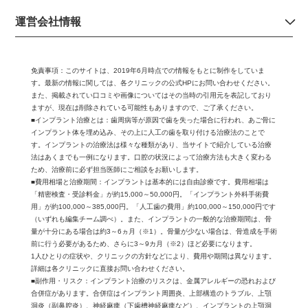
運営会社情報
免責事項：
このサイトは、2019年6月時点での情報をもとに制作をしていま
す。最新の情報に関しては、各クリニックの公式HPにお問い合わせください。
また、掲載されてい口コミや画像についてはその当時の引用元を表記しており
ますが、現在は削除されている可能性もありますので、ご了承ください。
■インプラント治療とは：歯周病等が原因で歯を失った場合に行われ、あご骨に
インプラント体を埋め込み、その上に人工の歯を取り付ける治療法のことで
す。インプラントの治療法は様々な種類があり、当サイトで紹介している治療
法はあくまでも一例になります。口腔の状況によって治療方法も大きく変わる
ため、治療前に必ず担当医師にご相談をお願いします。
■費用相場と治療期間：インプラントは基本的には自由診療です。費用相場は
「精密検査・受診料金」が約15,000～50,000円。「インプラント外科手術費
用」が約100,000～385,000円。「人工歯の費用」約100,000～150,000円です
（いずれも編集チーム調べ）。また、インプラントの一般的な治療期間は、骨
量が十分にある場合は約3～6ヵ月（※1）。骨量が少ない場合は、骨造成を手術
前に行う必要があるため、さらに3～9カ月（※2）ほど必要になります。
1人ひとりの症状や、クリニックの方針などにより、費用や期間は異なります。
詳細は各クリニックに直接お問い合わせください。
■副作用・リスク：インプラント治療のリスクは、金属アレルギーの恐れおよび
合併症があります。合併症はインプラント周囲炎、上部構造のトラブル、上顎
洞炎（副鼻腔炎）、神経麻痺（下歯槽神経麻痺など）、インプラントの上顎洞