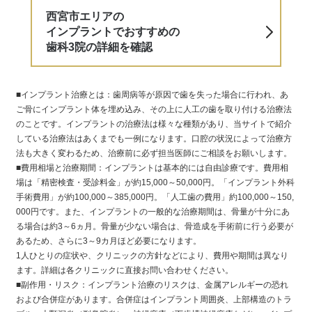
西宮市エリアの
インプラントでおすすめの
歯科3院の詳細を確認
■インプラント治療とは：歯周病等が原因で歯を失った場合に行われ、あ
ご骨にインプラント体を埋め込み、その上に人工の歯を取り付ける治療法
のことです。インプラントの治療法は様々な種類があり、当サイトで紹介
している治療法はあくまでも一例になります。口腔の状況によって治療方
法も大きく変わるため、治療前に必ず担当医師にご相談をお願いします。
■費用相場と治療期間：インプラントは基本的には自由診療です。費用相
場は「精密検査・受診料金」が約15,000～50,000円。「インプラント外科
手術費用」が約100,000～385,000円。「人工歯の費用」約100,000～150,
000円です。また、インプラントの一般的な治療期間は、骨量が十分にあ
る場合は約3～6ヵ月。骨量が少ない場合は、骨造成を手術前に行う必要が
あるため、さらに3～9カ月ほど必要になります。
1人ひとりの症状や、クリニックの方針などにより、費用や期間は異なり
ます。詳細は各クリニックに直接お問い合わせください。
■副作用・リスク：インプラント治療のリスクは、金属アレルギーの恐れ
および合併症があります。合併症はインプラント周囲炎、上部構造のトラ