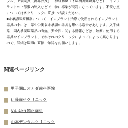
ブル、上顎洞炎（副鼻腔炎）、神経麻痺（下歯槽神経麻痺など）、インプ
ラントの上顎洞内迷入などで、特に感染が問題になっています。不安な点
については各クリニックに直接ご相談ください。
■未承認医療機器について：インプラント治療で使用されるインプラント
器具の中には、厚生労働省未承認の器具を用いる場合があります。入手経
路、国内承認医薬品の有無、安全性に関する情報などは、治療に使用する
器具やインプラント、それぞれのクリニックによってによって異なります
ので、詳細は医師に直接ご確認をお願いします。
関連ページリンク
甲子園口オカダ歯科医院
伊藤歯科クリニック
めいゆう矯正歯科
山本デンタルクリニック