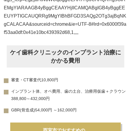
EMgYIARAAGB4yBggCEAAYHjIICAMQABgIGB4yBggEE
EUYPTIGCAUQRRg9MgYIBhBFGD3SAQg2OTg3ajBqNK
gCALACAA&sourceid=chrome&ie=UTF-8#lrd=0x6000f39a
f53aa0df:0x41e10bc439392d68,1,,,,
ケイ歯科クリニックのインプラント治療に
かかる費用
審査・CT審査代10,800円
インプラント体、オペ費用、歯の土台、治療用仮歯＋クラウン
388,800～432,000円
GBR(骨造成)54,000円 ～162,000円
西宮市でおすすめの