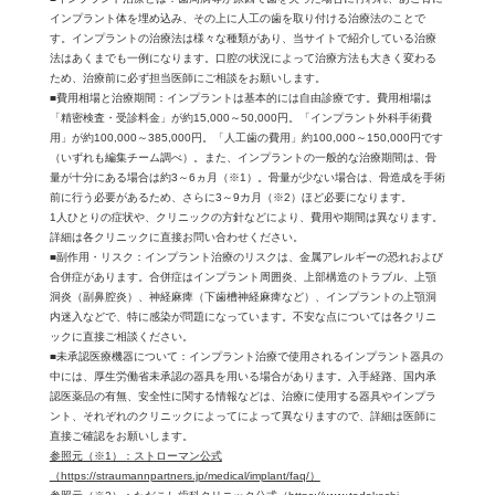
インプラント体を埋め込み、その上に人工の歯を取り付ける治療法のことで
す。インプラントの治療法は様々な種類があり、当サイトで紹介している治療
法はあくまでも一例になります。口腔の状況によって治療方法も大きく変わる
ため、治療前に必ず担当医師にご相談をお願いします。
■費用相場と治療期間：インプラントは基本的には自由診療です。費用相場は
「精密検査・受診料金」が約15,000～50,000円。「インプラント外科手術費
用」が約100,000～385,000円。「人工歯の費用」約100,000～150,000円です
（いずれも編集チーム調べ）。また、インプラントの一般的な治療期間は、骨
量が十分にある場合は約3～6ヵ月（※1）。骨量が少ない場合は、骨造成を手術
前に行う必要があるため、さらに3～9カ月（※2）ほど必要になります。
1人ひとりの症状や、クリニックの方針などにより、費用や期間は異なります。
詳細は各クリニックに直接お問い合わせください。
■副作用・リスク：インプラント治療のリスクは、金属アレルギーの恐れおよび
合併症があります。合併症はインプラント周囲炎、上部構造のトラブル、上顎
洞炎（副鼻腔炎）、神経麻痺（下歯槽神経麻痺など）、インプラントの上顎洞
内迷入などで、特に感染が問題になっています。不安な点については各クリニ
ックに直接ご相談ください。
■未承認医療機器について：インプラント治療で使用されるインプラント器具の
中には、厚生労働省未承認の器具を用いる場合があります。入手経路、国内承
認医薬品の有無、安全性に関する情報などは、治療に使用する器具やインプラ
ント、それぞれのクリニックによってによって異なりますので、詳細は医師に
直接ご確認をお願いします。
参照元（※1）：ストローマン公式
（https://straumannpartners.jp/medical/implant/faq/）