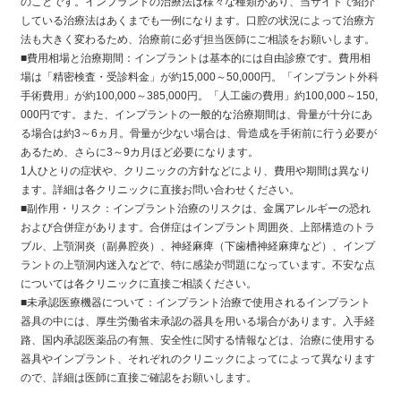
のことです。インプラントの治療法は様々な種類があり、当サイトで紹介
している治療法はあくまでも一例になります。口腔の状況によって治療方
法も大きく変わるため、治療前に必ず担当医師にご相談をお願いします。
■費用相場と治療期間：インプラントは基本的には自由診療です。費用相
場は「精密検査・受診料金」が約15,000～50,000円。「インプラント外科
手術費用」が約100,000～385,000円。「人工歯の費用」約100,000～150,
000円です。また、インプラントの一般的な治療期間は、骨量が十分にあ
る場合は約3～6ヵ月。骨量が少ない場合は、骨造成を手術前に行う必要が
あるため、さらに3～9カ月ほど必要になります。
1人ひとりの症状や、クリニックの方針などにより、費用や期間は異なり
ます。詳細は各クリニックに直接お問い合わせください。
■副作用・リスク：インプラント治療のリスクは、金属アレルギーの恐れ
および合併症があります。合併症はインプラント周囲炎、上部構造のトラ
ブル、上顎洞炎（副鼻腔炎）、神経麻痺（下歯槽神経麻痺など）、インプ
ラントの上顎洞内迷入などで、特に感染が問題になっています。不安な点
については各クリニックに直接ご相談ください。
■未承認医療機器について：インプラント治療で使用されるインプラント
器具の中には、厚生労働省未承認の器具を用いる場合があります。入手経
路、国内承認医薬品の有無、安全性に関する情報などは、治療に使用する
器具やインプラント、それぞれのクリニックによってによって異なります
ので、詳細は医師に直接ご確認をお願いします。