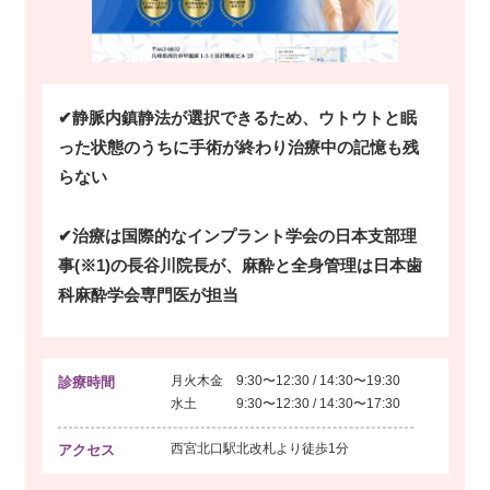
✔静脈内鎮静法が選択できるため、ウトウトと眠
った状態のうちに手術が終わり治療中の記憶も残
らない
✔治療は国際的なインプラント学会の日本支部理
事(※1)の長谷川院長が、麻酔と全身管理は日本歯
科麻酔学会専門医が担当
月火木金 9:30〜12:30 / 14:30〜19:30
診療時間
水土 9:30〜12:30 / 14:30〜17:30
西宮北口駅北改札より
徒歩1分
アクセス