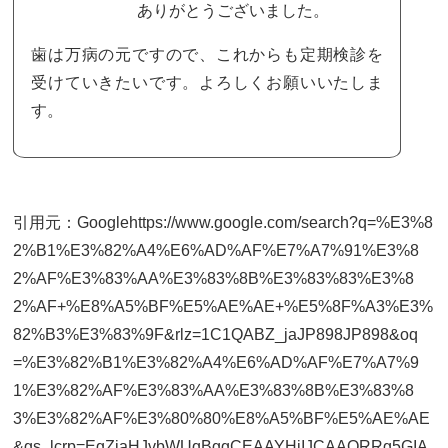
ありがとうございました。
歯は万病の元ですので、これからも定期検診を
受けていきたいです。よろしくお願いいたしま
す。
引用元：Googlehttps://www.google.com/search?q=%E3%8
2%B1%E3%82%A4%E6%AD%AF%E7%A7%91%E3%8
2%AF%E3%83%AA%E3%83%8B%E3%83%83%E3%8
2%AF+%E8%A5%BF%E5%AE%AE+%E5%8F%A3%E3%
82%B3%E3%83%9F&rlz=1C1QABZ_jaJP898JP898&oq
=%E3%82%B1%E3%82%A4%E6%AD%AF%E7%A7%9
1%E3%82%AF%E3%83%AA%E3%83%8B%E3%83%8
3%E3%82%AF%E3%80%80%E8%A5%BF%E5%AE%AE
&gs_lcrp=EgZjaHJvbWUqBggCEAAYHjIJCAAQRRg5GIA